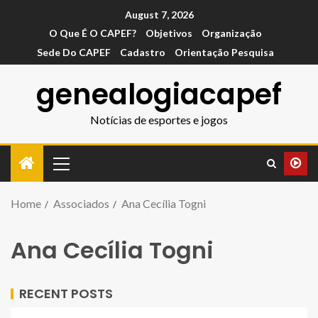
August 7, 2026
O Que É O CAPEF?
Objetivos
Organização
Sede Do CAPEF
Cadastro
Orientação Pesquisa
genealogiacapef
Notícias de esportes e jogos
Home
Associados
Ana Cecília Togni
Ana Cecília Togni
RECENT POSTS