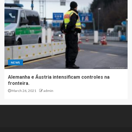
NEWS
Alemanha e Áustria intensificam controles na
fronteira.
March 26, 2021
admin