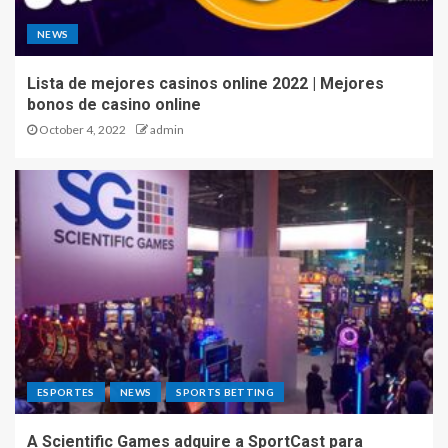
NEWS
Lista de mejores casinos online 2022 | Mejores
bonos de casino online
October 4, 2022
admin
ESPORTES
NEWS
SPORTS BETTING
A Scientific Games adquire a SportCast para