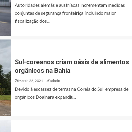
Autoridades alemãs e austríacas incrementam medidas
conjuntas de segurança fronteiriça, incluindo maior
fiscalização dos...
Sul-coreanos criam oásis de alimentos
orgânicos na Bahia
March 26, 2021
admin
Devido à escassez de terras na Coreia do Sul, empresa de
orgânicos Doalnara expandiu...