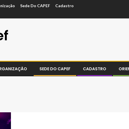
nização
Sede Do CAPEF
Cadastro
ef
RGANIZAÇÃO
SEDE DO CAPEF
CADASTRO
ORIE