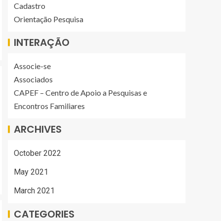
Cadastro
Orientação Pesquisa
INTERAÇÃO
Associe-se
Associados
CAPEF – Centro de Apoio a Pesquisas e
Encontros Familiares
ARCHIVES
October 2022
May 2021
March 2021
CATEGORIES