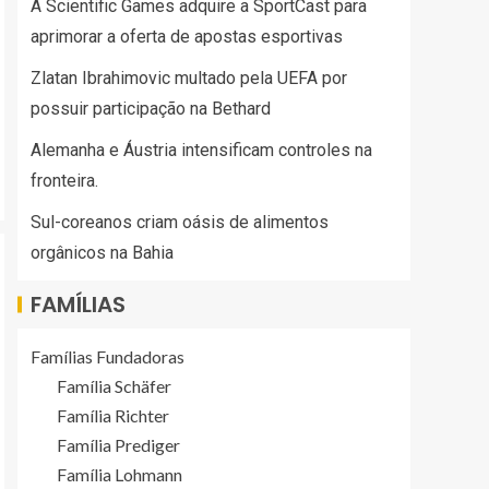
A Scientific Games adquire a SportCast para
aprimorar a oferta de apostas esportivas
Zlatan Ibrahimovic multado pela UEFA por
possuir participação na Bethard
Alemanha e Áustria intensificam controles na
fronteira.
Sul-coreanos criam oásis de alimentos
orgânicos na Bahia
FAMÍLIAS
Famílias Fundadoras
Família Schäfer
Família Richter
Família Prediger
Família Lohmann