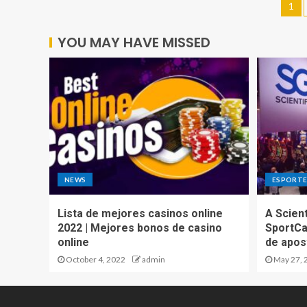
1
YOU MAY HAVE MISSED
NEWS
ESPORTE
Lista de mejores casinos online
A Scien
2022 | Mejores bonos de casino
SportCa
online
de apos
October 4, 2022
admin
May 27, 