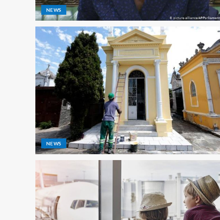
NEWS
NEWS